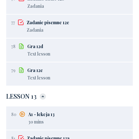
Zadania
77
Zadanie pisemne 12c
Zadania
78
Gra 12d
Text lesson
79
Gra 12e
Text lesson
LESSON 13
80
A1 - lekcja 13
30 mins
81
Zadanie pisemne 13a