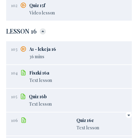
102
Quiz 15f
Video lesson
LESSON 16
103
A1 - lekcja 16
36 mins
104
Fiszki 16a
Text lesson
105
Quiz 16b
Text lesson
106
Quiz 16c
Text lesson