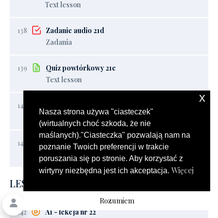
Text lesson
138
Zadanie audio 21d
Zadania
139
Quiz powtórkowy 21e
Text lesson
x
140
Podsumowanie lekcji z Native Speakerem
Nasza strona używa "ciasteczek"
1 min
(wirtualnych choć szkoda, że nie
maślanych)."Ciasteczka" pozwalają nam na
141
Zadanie pisemne 21f
poznanie Twoich preferencji w trakcie
Zadania
poruszania się po stronie. Aby korzystać z
Więcej
wirtyny niezbędna jest ich akceptacja.
LESSON 22
Rozumiem
142
A1 - lekcja nr 22