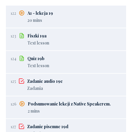
122
A1 - lekcja 19
20 mins
123
Fiszki 19a
Text lesson
124
Quiz 19b
Text lesson
125
Zadanie audio 19c
Zadania
126
Podsumowanie lekcji z Native Speakerem.
2 mins
127
Zadanie pisemne 19d