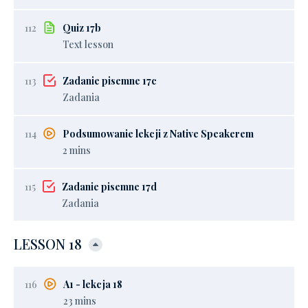
112
Quiz 17b
Text lesson
113
Zadanie pisemne 17c
Zadania
114
Podsumowanie lekcji z Native Speakerem
2 mins
115
Zadanie pisemne 17d
Zadania
LESSON 18
116
A1 - lekcja 18
23 mins