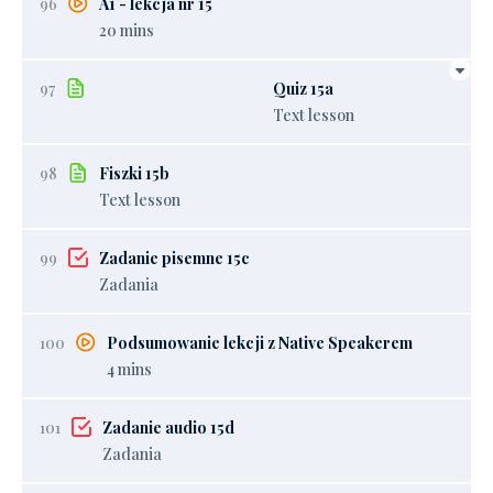
96
A1 - lekcja nr 15
20 mins
97
Quiz 15a
Text lesson
98
Fiszki 15b
Text lesson
99
Zadanie pisemne 15c
Zadania
100
Podsumowanie lekcji z Native Speakerem
4 mins
101
Zadanie audio 15d
Zadania