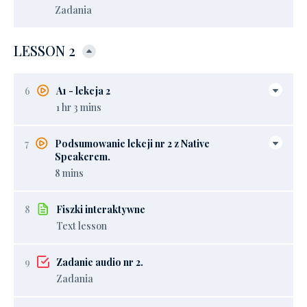
Zadania
LESSON 2
6
A1 - lekcja 2
1 hr 3 mins
7
Podsumowanie lekcji nr 2 z Native
Speakerem.
8 mins
8
Fiszki interaktywne
Text lesson
9
Zadanie audio nr 2.
Zadania