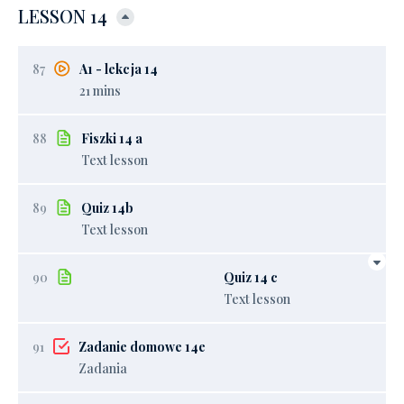
LESSON 14
87
A1 - lekcja 14
21 mins
88
Fiszki 14 a
Text lesson
89
Quiz 14b
Text lesson
90
Quiz 14 c
Text lesson
91
Zadanie domowe 14e
Zadania