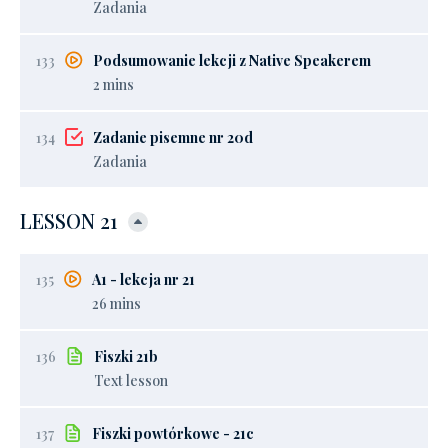
Zadania
133
Podsumowanie lekcji z Native Speakerem
2 mins
134
Zadanie pisemne nr 20d
Zadania
LESSON 21
135
A1 - lekcja nr 21
26 mins
136
Fiszki 21b
Text lesson
137
Fiszki powtórkowe - 21c