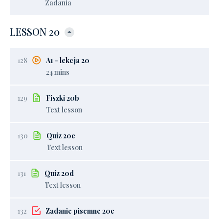
Zadania
LESSON 20
128
A1 - lekcja 20
24 mins
129
Fiszki 20b
Text lesson
130
Quiz 20c
Text lesson
131
Quiz 20d
Text lesson
132
Zadanie pisemne 20e