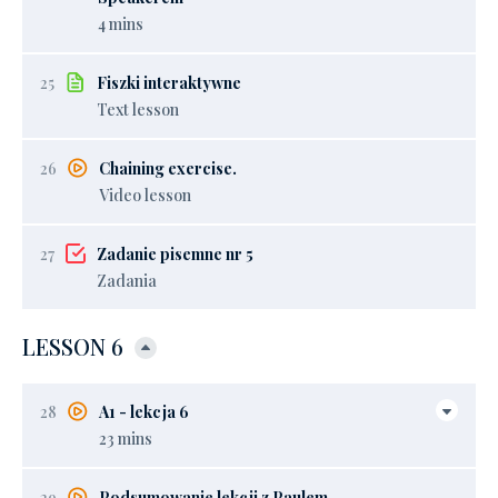
4 mins
25
Fiszki interaktywne
Text lesson
26
Chaining exercise.
Video lesson
27
Zadanie pisemne nr 5
Zadania
LESSON 6
28
A1 - lekcja 6
23 mins
29
Podsumowanie lekcji z Paulem.