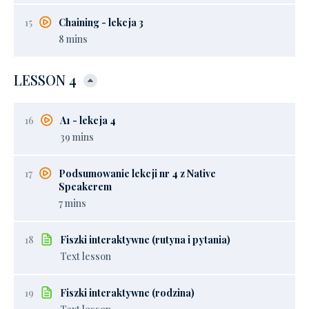
15
Chaining - lekcja 3
8 mins
LESSON 4
16
A1 - lekcja 4
39 mins
17
Podsumowanie lekcji nr 4 z Native
Speakerem
7 mins
18
Fiszki interaktywne (rutyna i pytania)
Text lesson
19
Fiszki interaktywne (rodzina)