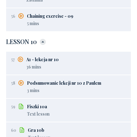
56
Chaining exercise - 09
5 mins
LESSON 10
57
A1 - lekcja nr 10
36 mins
58
Podsumowanie lekcji nr 10 z Paulem
3 mins
59
Fiszki 10a
Text lesson
60
Gra 10b