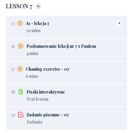
LESSON 7
35
A1 - lekcja 7
30 mins
36
Podsumowanie lekcji nr 7 z Paulem
4 mins
37
Chaning exercise - 07
6 mins
38
Fiszki interaktywne
Text lesson
39
Zadanie pisemne - 07
Zadania