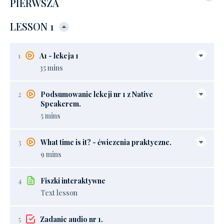
PIERWSZA
LESSON 1
1
A1 - lekcja 1
35 mins
2
Podsumowanie lekcji nr 1 z Native
Speakerem.
5 mins
3
What time is it? - ćwiczenia praktyczne.
9 mins
4
Fiszki interaktywne
Text lesson
5
Zadanie audio nr 1.