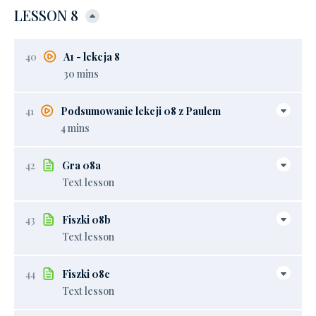
LESSON 8
40
A1 - lekcja 8
30 mins
41
Podsumowanie lekcji 08 z Paulem
4 mins
42
Gra 08a
Text lesson
43
Fiszki 08b
Text lesson
44
Fiszki 08c
Text lesson