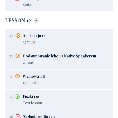
Zadania
LESSON 12
72
A1 - lekcja 12
32 mins
73
Podsumowanie lekcji z Native Speakerem
2 mins
74
Wymowa TH
15 minut
75
Fiszki 12a
Text lesson
76
Zadanie audio 12b