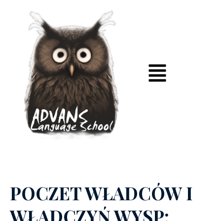
POCZET WŁADCÓW I
WŁADCZYŃ WYSP: