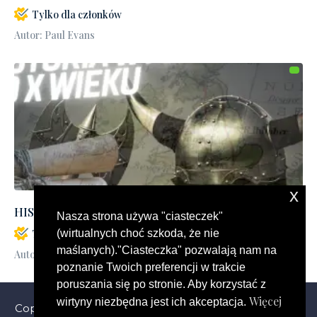
Tylko dla członków
Autor: Paul Evans
x
HISTORIA WYSP DO X WIEKU: podkast z i...
Nasza strona używa "ciasteczek"
Tylko dla członków
(wirtualnych choć szkoda, że nie
maślanych)."Ciasteczka" pozwalają nam na
Autor: Moni Evans
poznanie Twoich preferencji w trakcie
poruszania się po stronie. Aby korzystać z
Więcej
wirtyny niezbędna jest ich akceptacja.
Copyright © 2024 Advans Language School. All Rights