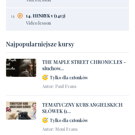
14
14. HENRYK v (1413)
Video lesson
Najpopularniejsze kursy
THE MAPLE STREET CHRONICLES -
słuchow...
Tylko dla członków
Autor: Paul Evans
TEMATYCZNY KURS ANGIELSKICH
SŁÓWEK (1...
Tylko dla członków
Autor: Moni Evans