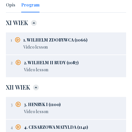
Opis
Program
XI WIEK
1
1. WILHELM ZDOBYWCA (1066)
Video lesson
2
2. WILHELM II RUDY (1087)
Video lesson
XII WIEK
3
3. HENRYK I (1100)
Video lesson
4
4. CESARZOWA MATYLDA (1141)